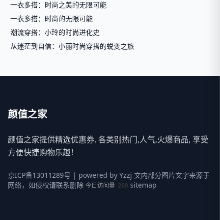
一衣多搭：时尚之美的无限可能
一衣多搭：时尚的无限可能
潮流穿搭：小玲的时尚进化史
从迷茫到自信：小丽时尚穿搭的蜕变之旅
颜值之家
颜值之家提供精选优惠券, 各类别热门,人气,火爆商品, 享受
方便快捷购物乐趣！
京ICP备13011289号
| powered by
Yzzj
文内部分图片文字来源于
网络，如侵权请联系删除
sitemap
今日访问量
269